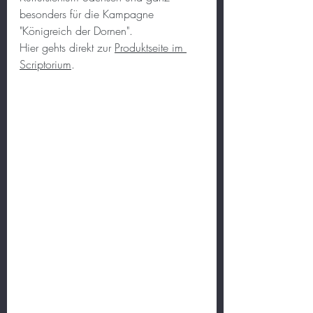
besonders für die Kampagne 
"Königreich der Dornen".
Hier gehts direkt zur 
Produktseite im 
Scriptorium
.